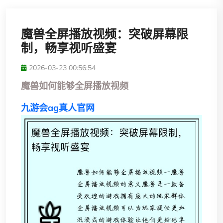
魔兽全屏播放视频：突破屏幕限
制，畅享视听盛宴
2026-03-23 00:56:54
魔兽如何能够全屏播放视频
九游会ag真人官网