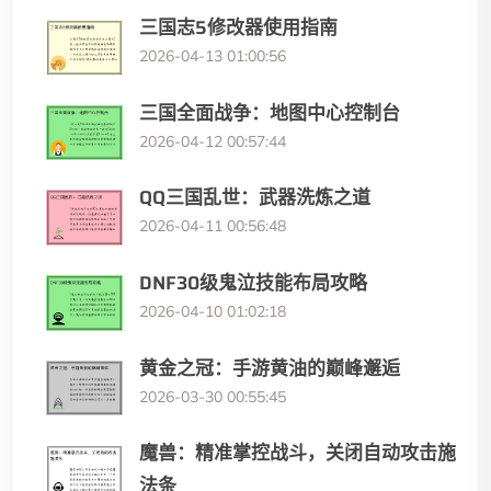
三国志5修改器使用指南
2026-04-13 01:00:56
三国全面战争：地图中心控制台
2026-04-12 00:57:44
QQ三国乱世：武器洗炼之道
2026-04-11 00:56:48
DNF30级鬼泣技能布局攻略
2026-04-10 01:02:18
黄金之冠：手游黄油的巅峰邂逅
2026-03-30 00:55:45
魔兽：精准掌控战斗，关闭自动攻击施
法条