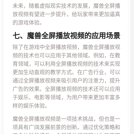
未来，随着虚拟现实技术的发展，魔兽全屏播
放视频有望进一步提升，给玩家带来更加逼真
的游戏体验。
七、魔兽全屏播放视频的应用场景
除了在游戏中全屏播放视频，魔兽全屏播放视
频的技术也可以应用于其他领域。例如，在教
育领域，可以利用全屏播放视频的技术来实现
更加生动直观的教学方式。在广告行业，可以
通过全屏播放视频来吸引用户的注意力，提升
广告的效果。全屏播放视频的技术还可以应用
于娱乐、电影等领域，为用户带来更加丰富多
样的娱乐体验。
魔兽全屏播放视频是一项技术挑战，但也是一
项具有广阔发展前景的创新。通过优化策略和