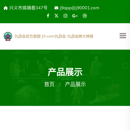
兴义市搞端巷347号
j9app@j90001.com
产品展示
首页
产品展示